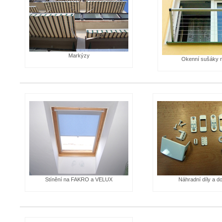
Kontaktujte nás
Markýzy
Okenní sušáky n
Stínění na FAKRO a VELUX
Náhradní díly a d