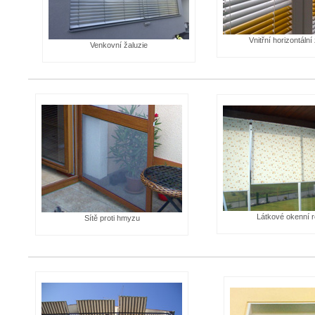
Plissé žaluzie
Vnitřní horizontální
Venkovní žaluzie
Sítě proti hmyzu
Látkové okenní roletky
Posuvné shrnovací dveře
Markýzy
Okenní sušáky na prádlo
Posuvné japonské stěny
Látkové okenní r
Sítě proti hmyzu
Náhradní díly a doplňky
Okenní doplňky VELUX a FAKRO
O firmě
Reference